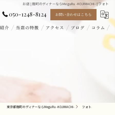
お店 | 麹町のディナーならMeguRu -KOJIMACHI- | フォト
050-1248-8124
お問い合わせはこちら
紹介
当店の特徴
アクセス
ブログ
コラム
フレンチ
ワイン
軽食
お酒
ソフトドリンク
東京都麹町のディナーならMeguRu -KOJIMACHI-
フォト