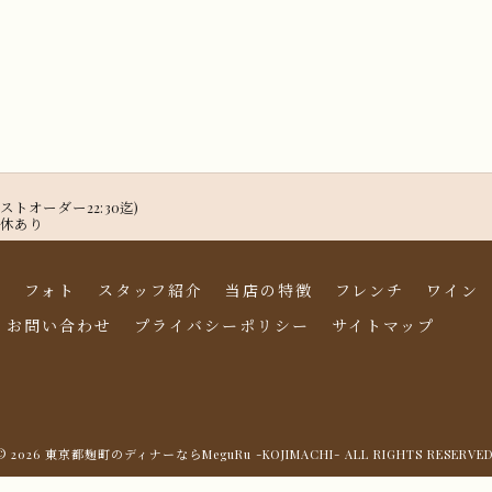
(ラストオーダー22:30迄)
定休あり
ー
フォト
スタッフ紹介
当店の特徴
フレンチ
ワイン
お問い合わせ
プライバシーポリシー
サイトマップ
© 2026 東京都麹町のディナーならMeguRu -KOJIMACHI- ALL RIGHTS RESERVED