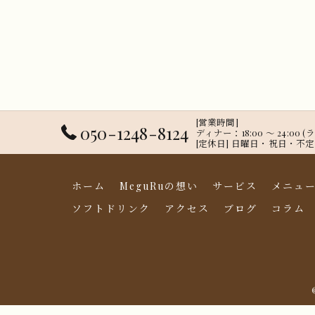
[営業時間]
050-1248-8124
ディナー：18:00 ～ 24:00 
[定休日] 日曜日・祝日・不
ホーム
MeguRuの想い
サービス
メニュ
ソフトドリンク
アクセス
ブログ
コラム